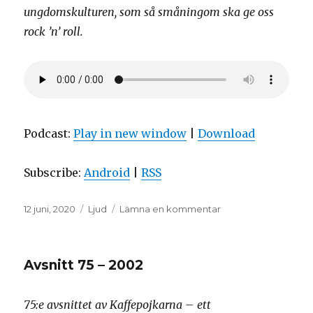
ungdomskulturen, som så småningom ska ge oss
rock ’n’ roll.
Podcast:
Play in new window
|
Download
Subscribe:
Android
|
RSS
Postat
Format
till
12 juni, 2020
Ljud
Lämna en kommentar
Avsnitt
76
–
Avsnitt 75 – 2002
1950
75:e avsnittet av Kaffepojkarna – ett