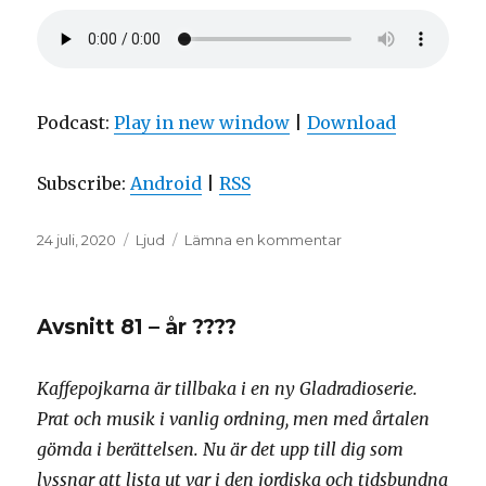
Podcast:
Play in new window
|
Download
Subscribe:
Android
|
RSS
Postat
Format
till
24 juli, 2020
Ljud
Lämna en kommentar
Avsnitt
82
–
Avsnitt 81 – år ????
år
????
Kaffepojkarna är tillbaka i en ny Gladradioserie.
Prat och musik i vanlig ordning, men med årtalen
gömda i berättelsen. Nu är det upp till dig som
lyssnar att lista ut var i den jordiska och tidsbundna