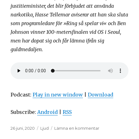
justitieminister, det blir förbjudet att använda
narkotika, Hasse Tellemar aviserar att han ska sluta
som programledare för »Ring så spelar vi« och Ben
Johnson vinner 100-metersfinalen vid OS i Seoul,
men har dopat sig och får lämna ifrån sig
guldmedaljen.
Podcast:
Play in new window
|
Download
Subscribe:
Android
|
RSS
Postat
Format
till
26 juni, 2020
Ljud
Lämna en kommentar
Avsnitt