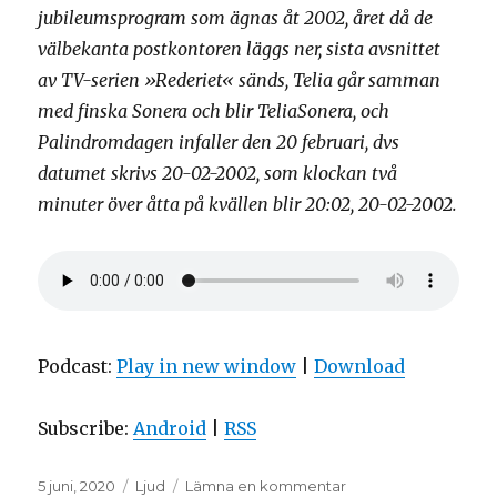
jubileumsprogram som ägnas åt 2002, året då de
välbekanta postkontoren läggs ner, sista avsnittet
av TV-serien »Rederiet« sänds, Telia går samman
med finska Sonera och blir TeliaSonera, och
Palindromdagen infaller den 20 februari, dvs
datumet skrivs 20-02-2002, som klockan två
minuter över åtta på kvällen blir 20:02, 20-02-2002.
Podcast:
Play in new window
|
Download
Subscribe:
Android
|
RSS
Postat
Format
till
5 juni, 2020
Ljud
Lämna en kommentar