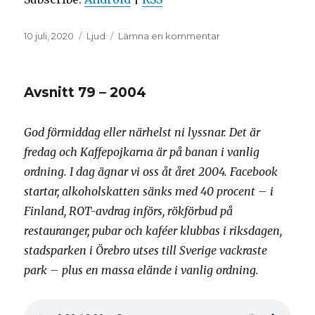
Postat
Format
till
10 juli, 2020
Ljud
Lämna en kommentar
Avsnitt
80
–
Avsnitt 79 – 2004
2019
God förmiddag eller närhelst ni lyssnar. Det är
fredag och Kaffepojkarna är på banan i vanlig
ordning. I dag ägnar vi oss åt året 2004. Facebook
startar, alkoholskatten sänks med 40 procent – i
Finland, ROT-avdrag införs, rökförbud på
restauranger, pubar och kaféer klubbas i riksdagen,
stadsparken i Örebro utses till Sverige vackraste
park – plus en massa elände i vanlig ordning.