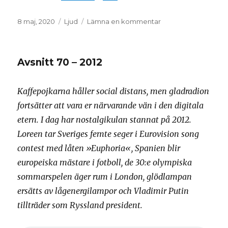
Postat
Format
till
8 maj, 2020
Ljud
Lämna en kommentar
Avsnitt
71
–
Avsnitt 70 – 2012
1940
Kaffepojkarna håller social distans, men gladradion
fortsätter att vara er närvarande vän i den digitala
etern. I dag har nostalgikulan stannat på 2012.
Loreen tar Sveriges femte seger i Eurovision song
contest med låten »Euphoria«, Spanien blir
europeiska mästare i fotboll, de 30:e olympiska
sommarspelen äger rum i London, glödlampan
ersätts av lågenergilampor och Vladimir Putin
tillträder som Ryssland president.