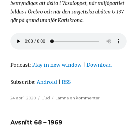
bemyndigas att delta i Vasaloppet, när miljöpartiet
bildas i Örebro och när den sovjetiska ubåten U 137
går på grund utanför Karlskrona.
Podcast:
Play in new window
|
Download
Subscribe:
Android
|
RSS
Postat
Format
till
24 april, 2020
Ljud
Lämna en kommentar
Avsnitt
69
–
Avsnitt 68 – 1969
1981