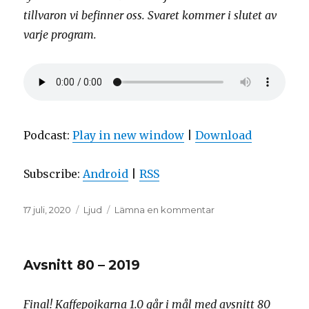
tillvaron vi befinner oss. Svaret kommer i slutet av
varje program.
Podcast:
Play in new window
|
Download
Subscribe:
Android
|
RSS
Postat
Format
till
17 juli, 2020
Ljud
Lämna en kommentar
Avsnitt
81
–
Avsnitt 80 – 2019
år
????
Final! Kaffepojkarna 1.0 går i mål med avsnitt 80