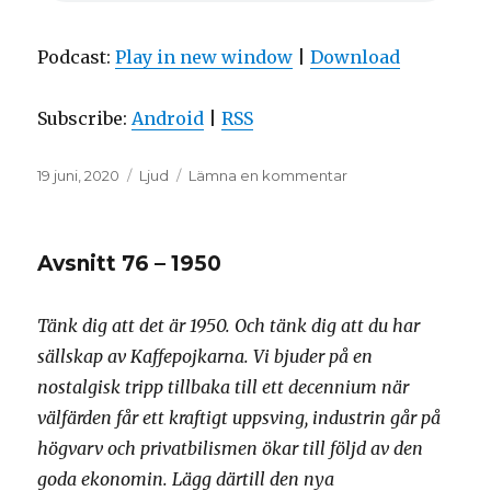
Podcast:
Play in new window
|
Download
Subscribe:
Android
|
RSS
Postat
Format
till
19 juni, 2020
Ljud
Lämna en kommentar
Avsnitt
77
–
Avsnitt 76 – 1950
1963
Tänk dig att det är 1950. Och tänk dig att du har
sällskap av Kaffepojkarna. Vi bjuder på en
nostalgisk tripp tillbaka till ett decennium när
välfärden får ett kraftigt uppsving, industrin går på
högvarv och privatbilismen ökar till följd av den
goda ekonomin. Lägg därtill den nya