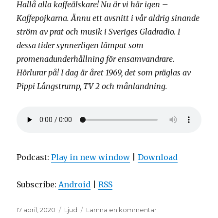
Hallå alla kaffeälskare! Nu är vi här igen –
Kaffepojkarna. Ännu ett avsnitt i vår aldrig sinande
ström av prat och musik i Sveriges Gladradio. I
dessa tider synnerligen lämpat som
promenadunderhållning för ensamvandrare.
Hörlurar på! I dag är året 1969, det som präglas av
Pippi Långstrump, TV 2 och månlandning.
Podcast:
Play in new window
|
Download
Subscribe:
Android
|
RSS
Postat
Format
till
17 april, 2020
Ljud
Lämna en kommentar