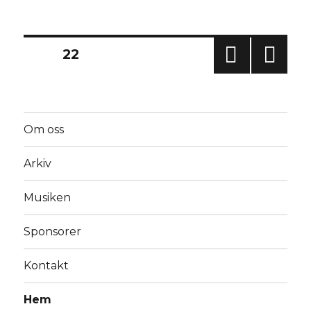
Avsnitt
68
–
1969
Inläggsnavigering
SIDA
22
FÖR
NÄS
EGÅ
TA
END
SIDA
E
Om oss
SIDA
Arkiv
Musiken
Sponsorer
Kontakt
Hem