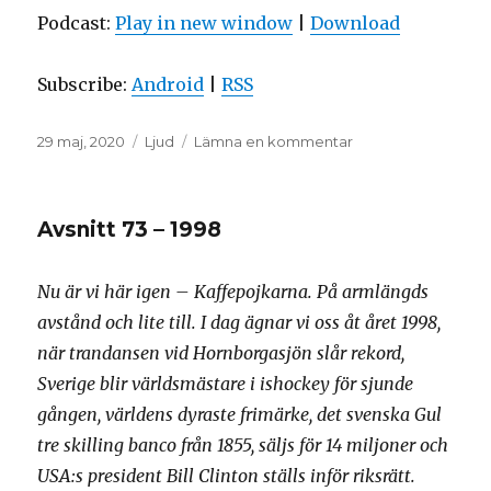
Podcast:
Play in new window
|
Download
Subscribe:
Android
|
RSS
Postat
Format
till
29 maj, 2020
Ljud
Lämna en kommentar
Avsnitt
74
–
Avsnitt 73 – 1998
1962
Nu är vi här igen – Kaffepojkarna. På armlängds
avstånd och lite till. I dag ägnar vi oss åt året 1998,
när trandansen vid Hornborgasjön slår rekord,
Sverige blir världsmästare i ishockey för sjunde
gången, världens dyraste frimärke, det svenska Gul
tre skilling banco från 1855, säljs för 14 miljoner och
USA:s president Bill Clinton ställs inför riksrätt.