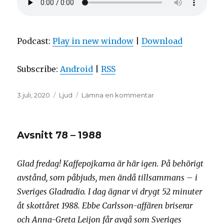
Podcast:
Play in new window
|
Download
Subscribe:
Android
|
RSS
Postat
Format
till
3 juli, 2020
Ljud
Lämna en kommentar
Avsnitt
79
–
Avsnitt 78 – 1988
2004
Glad fredag! Kaffepojkarna är här igen. På behörigt
avstånd, som påbjuds, men ändå tillsammans – i
Sveriges Gladradio. I dag ägnar vi drygt 52 minuter
åt skottåret 1988. Ebbe Carlsson-affären briserar
och Anna-Greta Leijon får avgå som Sveriges