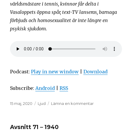
världsmästare i tennis, kvinnor får delta i
Vasaloppets öppna spår, text-TV lanseras, barnaga
förbjuds och homosexualitet är inte längre en
psykisk sjukdom.
Podcast:
Play in new window
|
Download
Subscribe:
Android
|
RSS
Postat
Format
till
15 maj, 2020
Ljud
Lämna en kommentar
Avsnitt
72
–
Avsnitt 71 – 1940
1979