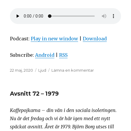
Podcast:
Play in new window
|
Download
Subscribe:
Android
|
RSS
Postat
Format
till
22 maj, 2020
Ljud
Lämna en kommentar
Avsnitt
73
–
Avsnitt 72 – 1979
1998
Kaffepojkarna – din vän i den sociala isoleringen.
Nu är det fredag och vi är här igen med ett nytt
späckat avsnitt. Året är 1979. Björn Borg utses till