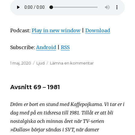
Podcast:
Play in new window
|
Download
Subscribe:
Android
|
RSS
Postat
Format
till
1 maj, 2020
Ljud
Lämna en kommentar
Avsnitt
70
–
Avsnitt 69 – 1981
2012
Dröm er bort en stund med Kaffepojkarna. Vi tar er i
dag med på en tidsresa till 1981. Tillåt er att bli
nostalgiska och minnas året när TV-serien
»Dallas« börjar sändas i SVT, när damer