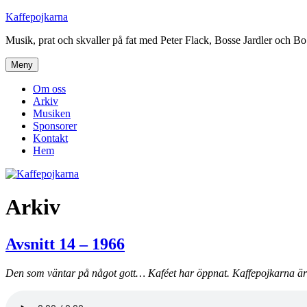
Hoppa
Kaffepojkarna
till
Musik, prat och skvaller på fat med Peter Flack, Bosse Jardler och B
innehåll
Meny
Om oss
Arkiv
Musiken
Sponsorer
Kontakt
Hem
Arkiv
Avsnitt 14 – 1966
Den som väntar på något gott… Kaféet har öppnat. Kaffepojkarna är p