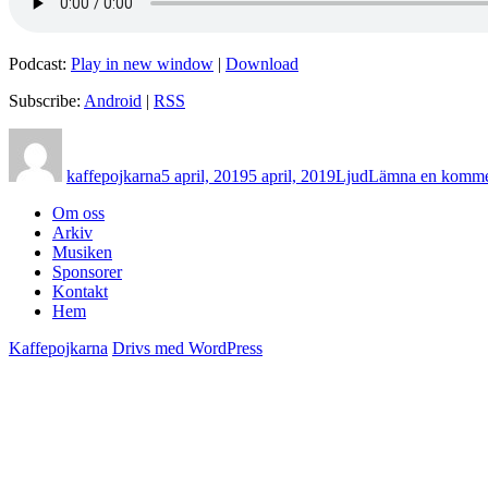
Podcast:
Play in new window
|
Download
Subscribe:
Android
|
RSS
Författare
Postat
Format
kaffepojkarna
5 april, 2019
5 april, 2019
Ljud
Lämna en komme
Om oss
Arkiv
Musiken
Sponsorer
Kontakt
Hem
Kaffepojkarna
Drivs med WordPress