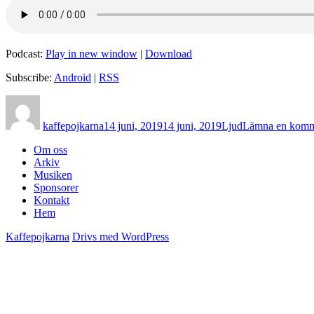
Podcast:
Play in new window
|
Download
Subscribe:
Android
|
RSS
Författare
Postat
Format
kaffepojkarna
14 juni, 2019
14 juni, 2019
Ljud
Lämna en komm
Om oss
Arkiv
Musiken
Sponsorer
Kontakt
Hem
Kaffepojkarna
Drivs med WordPress