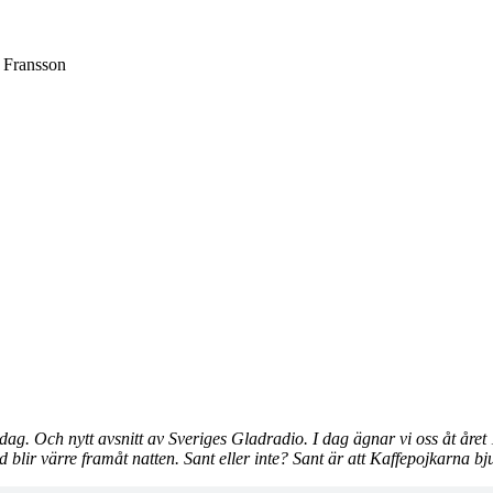
o Fransson
ag. Och nytt avsnitt av Sveriges Gladradio. I dag ägnar vi oss åt året
id blir värre framåt natten. Sant eller inte? Sant är att Kaffepojkarna bj