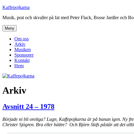
Hoppa
Kaffepojkarna
till
Musik, prat och skvaller på fat med Peter Flack, Bosse Jardler och B
innehåll
Meny
Om oss
Arkiv
Musiken
Sponsorer
Kontakt
Hem
Arkiv
Avsnitt 24 – 1978
Började ni bli oroliga? Lugn, Kaffepojkarna är på banan igen. Ny fred
Christer Sjögren. Bra eller bättre? Och Björn Skifs påstår att det allt