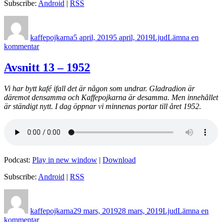
Subscribe:
Android
|
RSS
Författare
Postat
Format
kaffepojkarna
5 april, 2019
5 april, 2019
Ljud
Lämna en
till
kommentar
Avsnitt
14
Avsnitt 13 – 1952
–
1966
Vi har bytt kafé ifall det är någon som undrar. Gladradion är
däremot densamma och Kaffepojkarna är desamma. Men innehållet
är ständigt nytt. I dag öppnar vi minnenas portar till året 1952.
Podcast:
Play in new window
|
Download
Subscribe:
Android
|
RSS
Författare
Postat
Format
kaffepojkarna
29 mars, 2019
28 mars, 2019
Ljud
Lämna en
till
kommentar