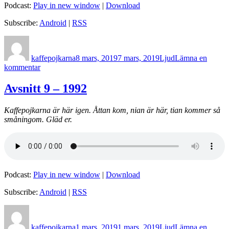
Podcast:
Play in new window
|
Download
Subscribe:
Android
|
RSS
Författare
Postat
Format
kaffepojkarna
8 mars, 2019
7 mars, 2019
Ljud
Lämna en
till
kommentar
Avsnitt
10
Avsnitt 9 – 1992
–
2013
Kaffepojkarna är här igen. Åttan kom, nian är här, tian kommer så
småningom. Gläd er.
Podcast:
Play in new window
|
Download
Subscribe:
Android
|
RSS
Författare
Postat
Format
kaffepojkarna
1 mars, 2019
1 mars, 2019
Ljud
Lämna en