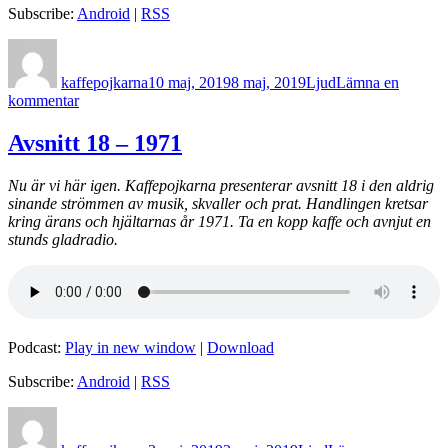
Subscribe:
Android
|
RSS
Författare
Postat
Format
kaffepojkarna
10 maj, 2019
8 maj, 2019
Ljud
Lämna en
till
kommentar
Avsnitt
19
Avsnitt 18 – 1971
–
1987
Nu är vi här igen. Kaffepojkarna presenterar avsnitt 18 i den aldrig
sinande strömmen av musik, skvaller och prat. Handlingen kretsar
kring ärans och hjältarnas år 1971. Ta en kopp kaffe och avnjut en
stunds gladradio.
Podcast:
Play in new window
|
Download
Subscribe:
Android
|
RSS
Författare
Postat
Format