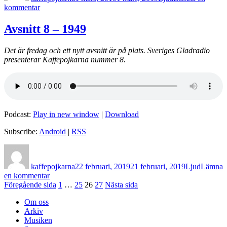
till
kommentar
Avsnitt
9
Avsnitt 8 – 1949
–
1992
Det är fredag och ett nytt avsnitt är på plats. Sveriges Gladradio
presenterar Kaffepojkarna nummer 8.
Podcast:
Play in new window
|
Download
Subscribe:
Android
|
RSS
Författare
Postat
Format
kaffepojkarna
22 februari, 2019
21 februari, 2019
Ljud
Lämna
till
en kommentar
Inläggsnavigering
Avsnitt
Sida
Sida
Sida
Sida
Föregående sida
1
…
25
26
27
Nästa sida
8
Om oss
–
Arkiv
1949
Musiken