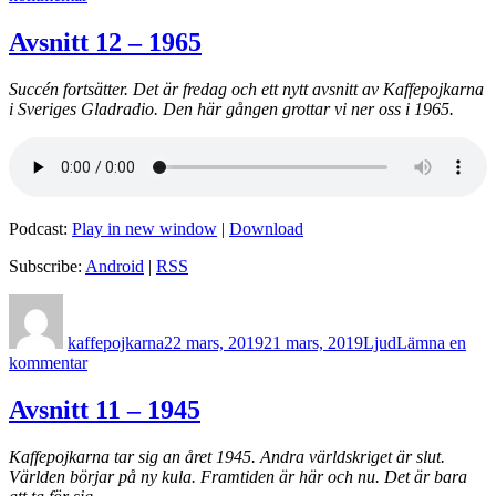
Avsnitt
13
Avsnitt 12 – 1965
–
1952
Succén fortsätter. Det är fredag och ett nytt avsnitt av Kaffepojkarna
i Sveriges Gladradio. Den här gången grottar vi ner oss i 1965.
Podcast:
Play in new window
|
Download
Subscribe:
Android
|
RSS
Författare
Postat
Format
kaffepojkarna
22 mars, 2019
21 mars, 2019
Ljud
Lämna en
till
kommentar
Avsnitt
12
Avsnitt 11 – 1945
–
1965
Kaffepojkarna tar sig an året 1945. Andra världskriget är slut.
Världen börjar på ny kula. Framtiden är här och nu. Det är bara