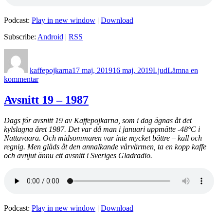
Podcast:
Play in new window
|
Download
Subscribe:
Android
|
RSS
Författare
Postat
Format
kaffepojkarna
17 maj, 2019
16 maj, 2019
Ljud
Lämna en
till
kommentar
Avsnitt
20
Avsnitt 19 – 1987
–
2014
Dags för avsnitt 19 av Kaffepojkarna, som i dag ägnas åt det
kylslagna året 1987. Det var då man i januari uppmätte -48°C i
Nattavaara. Och midsommaren var inte mycket bättre – kall och
regnig. Men gläds åt den annalkande vårvärmen, ta en kopp kaffe
och avnjut ännu ett avsnitt i Sveriges Gladradio.
Podcast:
Play in new window
|
Download