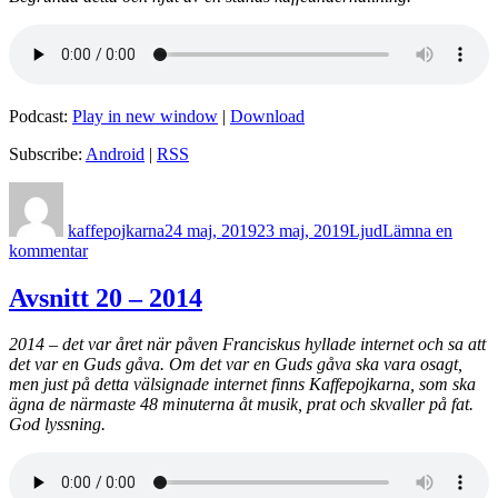
Podcast:
Play in new window
|
Download
Subscribe:
Android
|
RSS
Författare
Postat
Format
kaffepojkarna
24 maj, 2019
23 maj, 2019
Ljud
Lämna en
till
kommentar
Avsnitt
21
Avsnitt 20 – 2014
–
1947
2014 – det var året när påven Franciskus hyllade internet och sa att
det var en Guds gåva. Om det var en Guds gåva ska vara osagt,
men just på detta välsignade internet finns Kaffepojkarna, som ska
ägna de närmaste 48 minuterna åt musik, prat och skvaller på fat.
God lyssning.