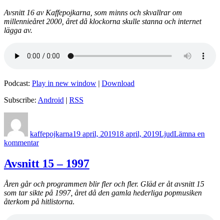
1959
Avsnitt 16 av Kaffepojkarna, som minns och skvallrar om
millennieåret 2000, året då klockorna skulle stanna och internet
lägga av.
Podcast:
Play in new window
|
Download
Subscribe:
Android
|
RSS
Författare
Postat
Format
kaffepojkarna
19 april, 2019
18 april, 2019
Ljud
Lämna en
till
kommentar
Avsnitt
16
Avsnitt 15 – 1997
–
2000
Åren går och programmen blir fler och fler. Gläd er åt avsnitt 15
som tar sikte på 1997, året då den gamla hederliga popmusiken
återkom på hitlistorna.