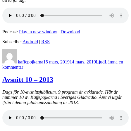
att ta för sig.
Podcast:
Play in new window
|
Download
Subscribe:
Android
|
RSS
Författare
Postat
Format
kaffepojkarna
15 mars, 2019
14 mars, 2019
Ljud
Lämna en
till
kommentar
Avsnitt
11
Avsnitt 10 – 2013
–
1945
Dags för 10-avsnittsjubileum. 9 program är avklarade. Här är
nummer 10 av Kaffepojkarna i Sveriges Gladradio. Året vi utgår
ifrån i denna jubileumssändning är 2013.