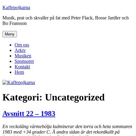
Hoppa
Kaffepojkarna
till
Musik, prat och skvaller på fat med Peter Flack, Bosse Jardler och
innehåll
Bo Fransson
Meny
Om oss
Arkiv
Musiken
Sponsorer
Kontakt
Hem
Kategori:
Uncategorized
Avsnitt 22 – 1983
En veckolång värmebölja kulminerar den torra och heta sommaren
1983 med +34 grader C. Å andra sidan är det rekordkallt på