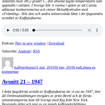
Antarktis med -89,2 grader C, den absolut lägsta temperaturen som
uppmätts i världen. I Sverige blir vi varma i själen av att Carola
utklassar konkurrenterna och vinner Melodifestivalen med
»Främling«. Hör den och andra minnesvärda låtar i det tjugoandra
avsnittet av Kaffepojkarna.
Podcast:
Play in new window
|
Download
Subscribe:
Android
|
RSS
Författare
Postat
Format
kaffepojkarna
31 maj, 2019
30 maj, 2019
Ljud
Lämna en
till
kommentar
Avsnitt
22
Avsnitt 21 – 1947
–
1983
I detta tjugoförsta avsnitt av Kaffepojkarna tar vi oss an 1947, året
då Örebroutställningen invigdes av prins Bertil och de första
nylonstrumporna kom till Sverige med flyg från New York.
Begrunda detta och njut av en stunds kaffeunderhållning.