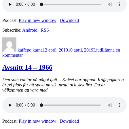
Podcast:
Play in new window
|
Download
Subscribe:
Android
|
RSS
Författare
Postat
Format
kaffepojkarna
12 april, 2019
10 april, 2019
Ljud
Lämna en
till
kommentar
Avsnitt
15
Avsnitt 14 – 1966
–
1997
Den som väntar på något gott… Kaféet har öppnat. Kaffepojkarna
är på plats för att spela musik, prata och skvallra. Du är
välkommen att vara med.
Podcast:
Play in new window
|
Download