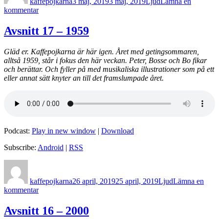
kaffepojkarna
3 maj, 2019
3 maj, 2019
Ljud
Lämna en
till
kommentar
Avsnitt
18
Avsnitt 17 – 1959
–
1971
Gläd er. Kaffepojkarna är här igen. Året med getingsommaren,
alltså 1959, står i fokus den här veckan. Peter, Bosse och Bo fikar
och berättar. Och fyller på med musikaliska illustrationer som på ett
eller annat sätt knyter an till det framslumpade året.
Podcast:
Play in new window
|
Download
Subscribe:
Android
|
RSS
Författare
Postat
Format
kaffepojkarna
26 april, 2019
25 april, 2019
Ljud
Lämna en
till
kommentar
Avsnitt
17
Avsnitt 16 – 2000
–