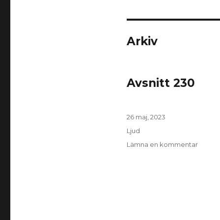
Arkiv
Avsnitt 230
Postat
26 maj, 2023
Format
Ljud
till
Lämna en kommentar
Avsnitt
230